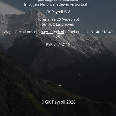
Inloggen Nmbrs medewerkerportaal →
GK Payroll B.V.
Torenallee 20 (Videolab)
5617BC Eindhoven
Vragen? Mail ons op:
payroll@gk.nl
of bel ons op +31 40 218 40
25
KvK 84742119
© GK Payroll 2026