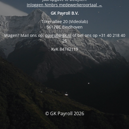
Inloggen Nmbrs medewerkerportaal →
GK Payroll B.V.
Torenallee 20 (Videolab)
5617BC Eindhoven
Vragen? Mail ons op:
payroll@gk.nl
of bel ons op +31 40 218 40
25
KvK 84742119
© GK Payroll 2026